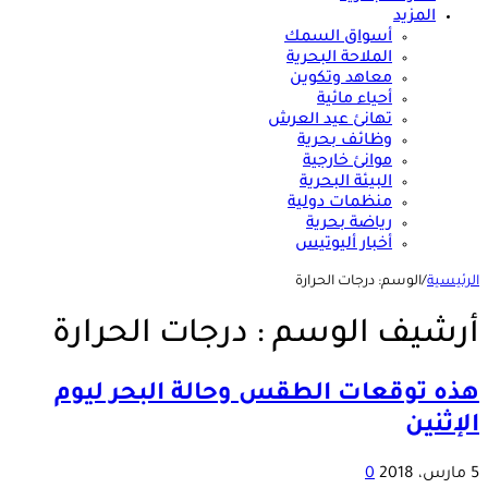
المزيد
أسواق السمك
الملاحة البحرية
معاهد وتكوين
أحياء مائية
تهانئ عيد العرش
وظائف بحرية
موانئ خارجية
البيئة البحرية
منظمات دولية
رياضة بحرية
أخبار أليوتيس
الرئيسية
/
الوسم:
درجات الحرارة
أرشيف الوسم :
درجات الحرارة
هذه توقعات الطقس وحالة البحر ليوم
الإثنين
5 مارس، 2018
0