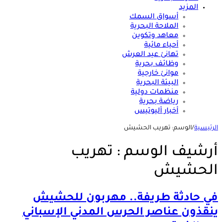
المزيد
أسواق السمك
الملاحة البحرية
معاهد وتكوين
أحياء مائية
تهانئ عيد العرش
وظائف بحرية
موانئ خارجية
البيئة البحرية
منظمات دولية
رياضة بحرية
أخبار أليوتيس
الرئيسية
/
الوسم:
تهريب الحشيش
أرشيف الوسم :
تهريب
الحشيش
في حادثة طريفة.. مهربون للحشيش
ينقذون عناصر الحرس المدني الإسباني