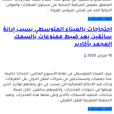
المسافرين والسفن التي ترسو بهذا الميناء تنفيذا لقرار وزارة الصحة
المتعلق بتفعيل المراقبة الصحية على مستوى المطارات والموانئ
الدولية للحد من تفشي فيروس كورونا …
أكمل القراءة »
احتجاجات بالميناء المتوسطي بسبب إدانة
سائقين بعد ضبط ممنوعات بالسمك
المجمد بأكادير
10 فبراير، 2020
0
عرف الميناء المتوسطي في نهاية الأسبوع الماضي، احتجاجا خاضته
عدة جمعيات ومستخدمين في شركات للنقل الدولي على الطرقات،
وذلك ضد الأحكام القضائية التي صدرت في حق زملائهم مؤخرا، الذين
تورطوا في حجوزات للمخدرات، وأغلبيتهم سائقين، خلال ضبط
شاحنات لتجميد الأسماك بأكادير وعلى متنها هذه المخدرات. وتفيد
الجمعية المغربية للنقل الطرقي …
أكمل القراءة »