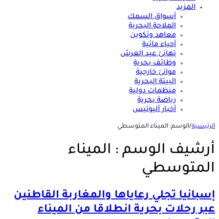
المزيد
أسواق السمك
الملاحة البحرية
معاهد وتكوين
أحياء مائية
تهانئ عيد العرش
وظائف بحرية
موانئ خارجية
البيئة البحرية
منظمات دولية
رياضة بحرية
أخبار أليوتيس
الرئيسية
/
الوسم:
الميناء المتوسطي
أرشيف الوسم :
الميناء
المتوسطي
إسبانيا تجلي رعاياها والمغاربة القاطنين
عبر رحلات بحرية انطلاقا من الميناء