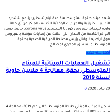
2 فبراير، 2020
0
شهد ميناء طنجة المتوسط منذ عدة أيام تسطير برنامج لتشديد
التدابير الاحترازية والاجراءات الوقائية للكشف المبكر عن أي حالة
واردة للإصابة بفيروس كورونا المستجد corona virus، خاصة ضمن
البواخر القادمة من البلدان التي أعلنت عن إصابات مؤكدة بالفيروس
فوق أراضيها. وقال رئيس مصلحة المراقبة الصحية بطنجة
المتوسط، والمنسق الجهوي لمصالح …
أكمل القراءة »
تشغيل العمليات المينائية للميناء
المتوسطي يحقق معالجة 4 ملايين حاوية
لسنة 2019
20 يناير، 2020
0
سجل المركب المينائي طنجة المتوسط، خلال عام 2019، معالجة 4