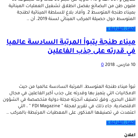
ملايين و 801 ألف و 713 حاوية من حجم 20 قدما وما مجموعه 65
مليون طن من البضائع بفضل انطلاق تشغيل العمليات المينائية
بميناء طنجة المتوسط 2. وأفاد بلاغ للسلطة المينائية لطنجة
المتوسط حول حصيلة المركب المينائي لسنة 2019، أن …
أكمل القراءة »
ميناء طنجة يتبوأ المرتبة السادسة عالميا
في قدرته على جذب الفاعلين
10 مارس، 2018
0
تبوأ ميناء طنجة المتوسط، المرتبة السادسة عالميا من حيث
الامكانيات التي يتميز بها وقدرته على جذب أكبر الفاعلين في مجال
النقل البحري، وفق تصنيف أنجزته مجلة دولية متخصصة في الشؤون
الاقتصادية. جاء ذلك في تقرير لمجلة ” FDI Magazine ” ، التي
اعتمدت في تصنيفها المذكور، على المعطيات المرتبطة بالمركب …
أكمل القراءة »
اعلان