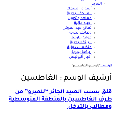
المزيد
أسواق السمك
الملاحة البحرية
معاهد وتكوين
أحياء مائية
تهانئ عيد العرش
وظائف بحرية
موانئ خارجية
البيئة البحرية
منظمات دولية
رياضة بحرية
أخبار أليوتيس
الرئيسية
/
الوسم:
الغاطسين
أرشيف الوسم :
الغاطسين
قلق بسبب الصيد الجائر “للميرو” من
طرف الغاطسين بالمنطقة المتوسطية
ومطالب بالتدخل