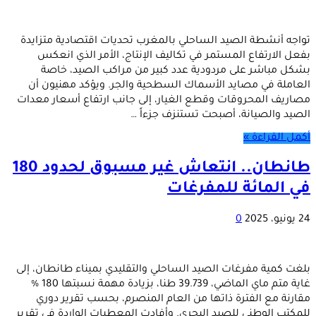
تواجه أنشطة الصيد الساحلي بالمغرب تحديات اقتصادية متزايدة
بفعل الارتفاع المستمر في تكاليف الإنتاج، الأمر الذي انعكس
بشكل مباشر على مردودية عدد كبير من مراكب الصيد، خاصة
العاملة في مصايد الأسماك السطحية والجر. ويؤكد مهنيون أن
مصاريف المحروقات وقطع الغيار، إلى جانب ارتفاع أسعار معدات
الصيد والصيانة، أصبحت تستنزف جزءاً …
أكمل القراءة »
طانطان.. انتعاش غير مسبوق لحدود 180
في المائة للمفرغات
24 يونيو، 2025
0
بلغت كمية مفرغات الصيد الساحلي والتقليدي بميناء طانطان، إلى
غاية متم ماي الماضي، 39.739 طنا، بزيادة مهمة نسبتها 180 %
مقارنة مع الفترة ذاتها من العام المنصرم، بحسب تقرير دوري
للمكتب الوطني للصيد البحري. وأفادت المعطيات الواردة في تقرير