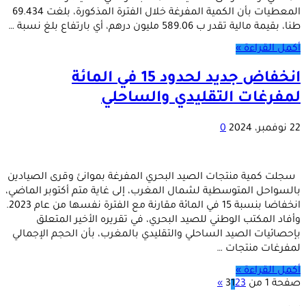
المعطيات بأن الكمية المفرغة خلال الفترة المذكورة، بلغت 69.434
طنا، بقيمة مالية تقدر ب 589.06 مليون درهم، أي بارتفاع بلغ نسبة …
أكمل القراءة »
انخفاض جديد لحدود 15 في المائة
لمفرغات التقليدي والساحلي
22 نوفمبر، 2024
0
سجلت كمية منتجات الصيد البحري المفرغة بموانئ وقرى الصيادين
بالسواحل المتوسطية لشمال المغرب، إلى غاية متم أكتوبر الماضي،
انخفاضا بنسبة 15 في المائة مقارنة مع الفترة نفسها من عام 2023.
وأفاد المكتب الوطني للصيد البحري، في تقريره الأخير المتعلق
بإحصائيات الصيد الساحلي والتقليدي بالمغرب، بأن الحجم الإجمالي
لمفرغات منتجات …
أكمل القراءة »
صفحة 1 من 3
3
2
1
»