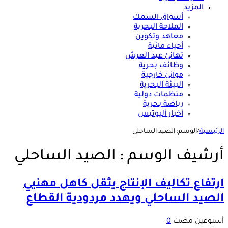
المزيد
أسواق السمك
الملاحة البحرية
معاهد وتكوين
أحياء مائية
تهانئ عيد العرش
وظائف بحرية
موانئ خارجية
البيئة البحرية
منظمات دولية
رياضة بحرية
أخبار أليوتيس
الرئيسية
/
الوسم:
الصيد الساحلي
أرشيف الوسم :
الصيد الساحلي
ارتفاع تكاليف الإنتاج يثقل كاهل مهنيي
الصيد الساحلي ويهدد مردودية القطاع
‏أسبوعين مضت
0