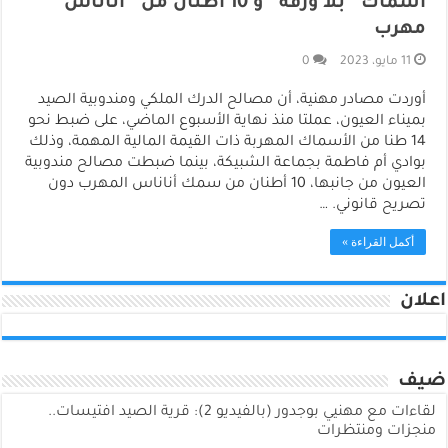
أسماك “بلا ورقة” و 10 أطنان من “أناناس”
مهرب
11 مايو، 2023
0
أوردت مصادر مهنية، أن مصالح الدرك الملكي ومندوبية الصيد
بميناء العيون، عملتا منذ نهاية الأسبوع الماضي، على ضبط نحو
14 طنا من الأسماك المهربة ذات القيمة المالية المهمة، وذلك
بوادي أم فاطمة بجماعة الشبيكة، بينما ضبطت مصالح مندوبية
العيون من جانبها، 10 أطنان من سمك أناناس المهرب دون
تصريح قانوني. …
أكمل القراءة »
اعلان
ضيف
لقاءات مع مهنيي بوجدور (بالفيديو 2): قرية الصيد افتيسات..
منجزات ومنتظرات