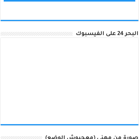
البحر 24 على الفيسبوك
صورة من مهني (معجبوش الوضع)