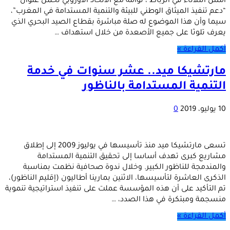
أمس الثلاثاء في الرباط ، توأمة مع الاتحاد الأوروبي تحمل عنوان
“دعم تنفيذ الميثاق الوطني للبيئة والتنمية المستدامة في المغرب”،
سيما وأن هذا الموضوع له صلة مباشرة بقطاع الصيد البحري الذي
يعرف تلوثا على جميع الأصعدة من خلال استهداف …
أكمل القراءة »
مارتشيكا ميد.. عشر سنوات في خدمة
التنمية المستدامة بالناظور
10 يوليو، 2019
0
تسعى مارتشيكا ميد منذ تأسيسها في يوليوز 2009 إلى إطلاق
مشاريع كبرى تهدف أساسا إلى تحقيق التنمية المستدامة
والمندمجة للناظور الكبير. وخلال ندوة صحافية نظمت بمناسبة
الذكرى العاشرة لتأسيسها، الاثنين بمارينا أطاليون (إقليم الناظور)،
تم التأكيد على أن هذه المؤسسة عملت على تنفيذ استراتيجية تنموية
منسجمة ومبتكرة في هذا الصدد، …
أكمل القراءة »