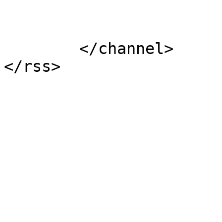
			</item>
	</channel>
