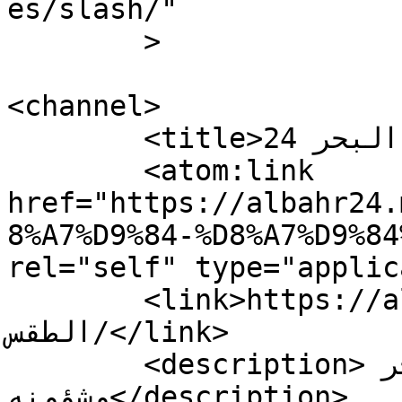
es/slash/"

	>

<channel>

	<title>وسم احوال الطقس - البحر 24</title>

	<atom:link 
href="https://albahr24.
8%A7%D9%84-%D8%A7%D9%84
rel="self" type="applic
	<link>https://albahr24.ma/tag/احوال-
الطقس/</link>

	<description>نافذتكم على عالم البحر 
وشؤونه</description>
