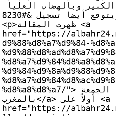
غائمة أحيانا بشمال الأطلس الكبير وبالهضاب العليا 
الشرقية. ويتوقع أيضا تسجيل &#8230;</p>

<p>ظهرت المقالة <a 
href="https://albahr24.
d9%88%d8%a7%d9%84-%d8%a
%d9%88%d8%ad%d8%a7%d9%8
%d8%a7%d9%84%d8%a8%d8%a
%d9%84%d9%8a%d9%88%d9%8
%d8%a7%d9%84%d8%ac%d9%8
%d8%a8%d8%a7/">أحوال الطقس وحالة البحر ليوم الجمعة 
بالمغرب</a> أولاً على <a 
href="https://albahr24.ma">البحر 24</a