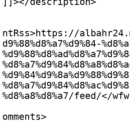
]]></description>

					<wf
ntRss>https://albahr24.
d9%88%d8%a7%d9%84-%d8%a
%d9%88%d8%ad%d8%a7%d9%8
%d8%a7%d9%84%d8%a8%d8%a
%d9%84%d9%8a%d9%88%d9%8
%d8%a7%d9%84%d8%ac%d9%8
%d8%a8%d8%a7/feed/</wfw
			<slash:comments>0</slash
omments>
