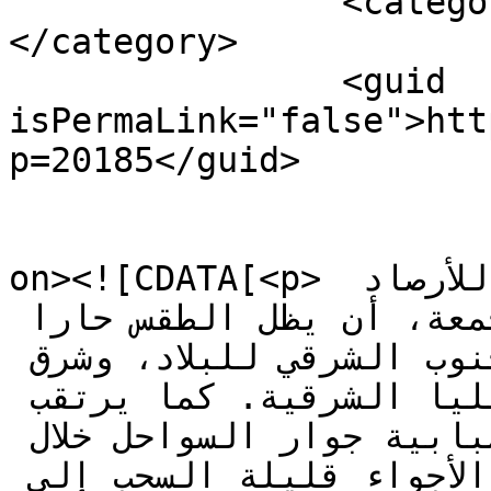
		<category><![CDATA[احوال الطقس]]>
</category>

		<guid 
isPermaLink="false">htt
p=20185</guid>

					<de
on><![CDATA[<p> تتوقع المديرية العامة للأرصاد 
الجوية بالنسبة لليوم الجمعة، أن يظل الطقس حارا 
نسبيا إلى حار بكل من الجنوب الشرقي للبلاد، وشرق 
الأقاليم الجنوبية والهضاب العليا الشرقية. كما يرتقب 
تشكل سحب منخفضة وكتل ضبابية جوار السواحل خلال 
الصباح والليل، فيما ستكون الأجواء قليلة السحب إلى 