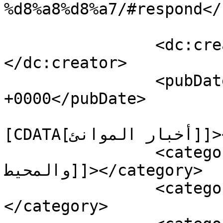
%d8%a8%d8%a7/#respond</
		<dc:creator><![CDATA[moharir]]>
</dc:creator>

		<pubDate>Fri, 07 Jul 2023 07:30:25 
+0000</pubDate>

				<catego
[CDATA[أخبار الموانئ]]></category>

		<category><![CDATA[الماء 
والمحيط]]></category>

		<category><![CDATA[سلايدر]]>
</category>
