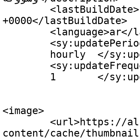
	<lastBuildDate>Fri, 07 Jul 2023 09:56:29 
+0000</lastBuildDate>

	<language>ar</language>

	<sy:updatePeriod>

	hourly	</sy:updatePeriod>

	<sy:updateFrequency>

	1	</sy:updateFrequency>

<image>

	<url>https://albahr24.ma/wp-
content/cache/thumbnail