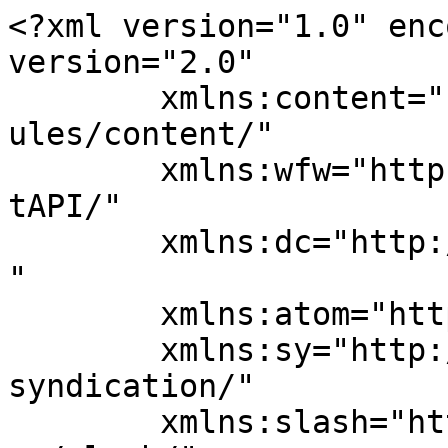
<?xml version="1.0" enc
version="2.0"

	xmlns:content="http://purl.org/rss/1.0/mod
ules/content/"

	xmlns:wfw="http://wellformedweb.org/Commen
tAPI/"

	xmlns:dc="http://purl.org/dc/elements/1.1/
"

	xmlns:atom="http://www.w3.org/2005/Atom"

	xmlns:sy="http://purl.org/rss/1.0/modules/
syndication/"

	xmlns:slash="http://purl.org/rss/1.0/modul