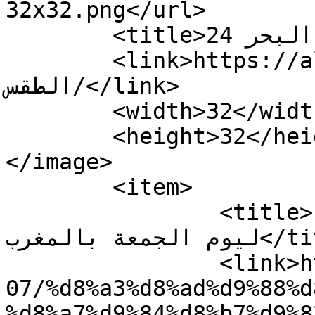
32x32.png</url>

	<title>وسم احوال الطقس - البحر 24</title>

	<link>https://albahr24.ma/tag/احوال-
الطقس/</link>

	<width>32</width>

	<height>32</height>

</image> 

	<item>

		<title>أحوال الطقس وحالة البحر 
ليوم الجمعة بالمغرب</title>

		<link>https://albahr24.ma/2023/07/
07/%d8%a3%d8%ad%d9%88%d
%d8%a7%d9%84%d8%b7%d9%8