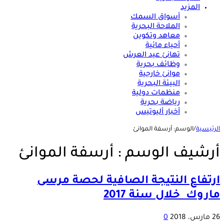
المزيد
أسواق السمك
الملاحة البحرية
معاهد وتكوين
أحياء مائية
تهانئ عيد العرش
وظائف بحرية
موانئ خارجية
البيئة البحرية
منظمات دولية
رياضة بحرية
أخبار أليوتيس
الرئيسية
/
الوسم:
أرسفة الموانئ
أرشيف الوسم :
أرسفة الموانئ
ارتفاع النتيجة الصافية لحصة مرسى
ماروك خلال سنة 2017
26 مارس، 2018
0