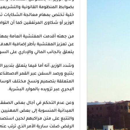
بضوابط المنظومة القانونية والتشريعية 
خلية تختص بمهام معالجة الشكايات تح
الوزير أو شكاوى المرتفقين كما أن التواص
من جهته أقدمت المفتشية العامة بمهام
عن تعزيز المفتشية بأطر إضافية الهدف م
يتعلق بالجانب المالي والإداري على السو
وشدد الوزير، أنه أما فيما يتعلق بتدبير
المتعلقة بتصميم ونسخ مختلف الوسائل 
البحري عبر تزويده بالموارد البشرية.
وعن عدم التحكم في آجال بعض الصفقات، أ
الميدانية المنسوبة إلى بعض المهنيين
والتتبع على متن مراكبهم لحين استصدا
الرفض ضلت سارية الأمر الذي ترتب عن