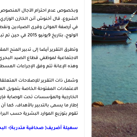
وبخصوص عدم احترام الآجال المنصوص عل
الشروع، قال أخنوش أنن الخازن الوزاري
في أرصفة الموانئ وقرى الصيادين ونقط ا
الولوج، بتاريخ 9يونيو 2015 في حين تم تبليغها لنائل الصفقة بتاريخ 2 يوليوز من نفس السنة.
وتطرق التقرير أيضا إلى تدبير المنح ا
الاجتماعية لموظفي قطاع الصيد البحري ف
وهذه الإعانة تتم وفق الإجراءات المسطر
وشمل ذات التقرير للإصلاحات المتعلقة با
الاعتمادات المفتوحة الخاصة بتمويل ال
الخارجية والمؤسسات تحت الوصاية فإن ا
تقوم بتوزيع الموارد البشرية حسب البرا
سهيلة أضريف( صحافية متدربة)- البحر 