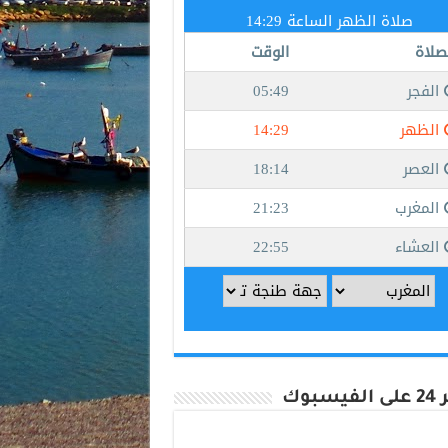
يسبوك