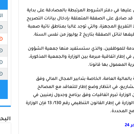
يها في دفتر الشروط المرتبطة بالمصادقة على بداية
 قد صادق على الصفقة المتعلقة بإدخال بيانات التصريح
لتفريغ المجهزة، والتي توجد غالبا بمناطق نائية صعبة
لمقدمة للموظفين، والذي ستستفيد منها جمعية الشؤون
ي إطار اتفاقية مبرمة بين الوزارة والجمعية المذكورة،
ية المعمول بها قانونا.
لمالية العامة، الخاصة بتدابير المجال المالي وفق
مشاريع، في انتظار وضع إطار للتعاقد مع المصالح
لوزارة تبرم اتفاقيات وفق برنامج وجدول زمنيين في
إطار ما يسمى بالتدبير بالأهداف، كما أن الوزارة في إطار القانون التنظيمي رقم 130/ 13 فإن الوزارة
مج المحددة.
البحر 24 على الف
24