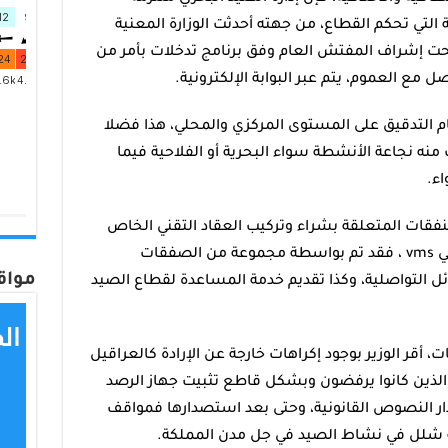
التي تحكم القطاع، من جهته أحدثت الوزارة المعنية
ت إشراف المفتش العام وفق برنامج تدخلات بأمر من
ل مع العموم، يتم عبر البوابة الإلكترونية.
 التدقيق على المستوى المركزي والمحلي، هذا فضلا
نه نجاعة الأنشطة سواء البحرية أو الفلاحية فيما
اء.
 النفقات المتعلقة بشراء وتركيب العقاد التقني الخاص
بتتبع ورصد السفن عبر القمر الاصطناعي vms ، فقد تم بواسطة مجموعة من الصفقات
مواق
التواصلية، وكذا تقديم خدمة المساعدة لقطاع الصيد
قر الوزير بوجود إكراهات خارجة عن الإرادة كالعراقيل
 الذين كانوا يرفضون وبشكل قاطع تثبيت جهاز الرصد
ر النصوص القانونية، وحتى بعد استصدارها فمواقف
ه شلل في نشاط الصيد في جل مدن المملكة.